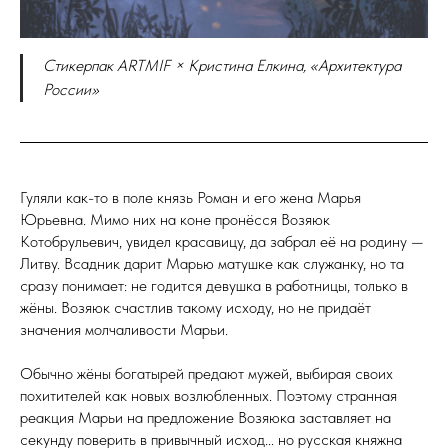
Стикерпак ARTMIF × Кристина Елкина, «Архитектура
России»
Гуляли как-то в поле князь Роман и его жена Марья
Юрьевна. Мимо них на коне пронёсся Возяюк
Котобрульевич, увидел красавицу, да забрал её на родину —
Литву. Всадник дарит Марью матушке как служанку, но та
сразу понимает: не годится девушка в работницы, только в
жёны. Возяюк счастлив такому исходу, но не придаёт
значения молчаливости Марьи.
Обычно жёны богатырей предают мужей, выбирая своих
похитителей как новых возлюбленных. Поэтому странная
реакция Марьи на предложение Возяюка заставляет на
секунду поверить в привычный исход... но русская княжна