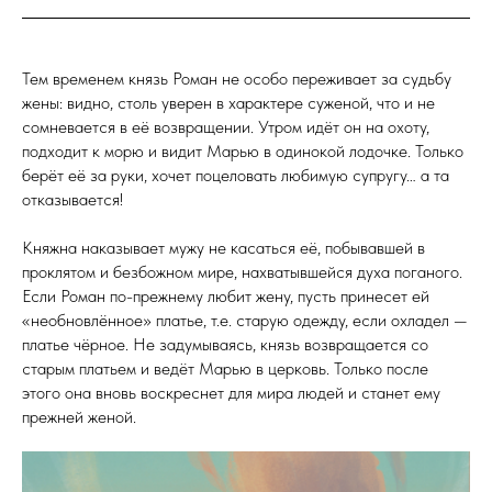
Тем временем князь Роман не особо переживает за судьбу
жены: видно, столь уверен в характере суженой, что и не
сомневается в её возвращении. Утром идёт он на охоту,
подходит к морю и видит Марью в одинокой лодочке. Только
берёт её за руки, хочет поцеловать любимую супругу… а та
отказывается!
Княжна наказывает мужу не касаться её, побывавшей в
проклятом и безбожном мире, нахватывшейся духа поганого.
Если Роман по-прежнему любит жену, пусть принесет ей
«необновлённое» платье, т.е. старую одежду, если охладел —
платье чёрное. Не задумываясь, князь возвращается со
старым платьем и ведёт Марью в церковь. Только после
этого она вновь воскреснет для мира людей и станет ему
прежней женой.