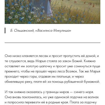
Б. Ольшанский, «Василиса Микулиша»
Она низко кланяется лесам и просит пропустить её домой, и
те слушаются, ведь Марья стояла за закон Божий. Княжна
оставляет им золотую шапочку и просит уже сомкнуться пуще
прежнего, чтобы не прошёл через леса Возяюк. Так же Марья
проходит через горы, отдавая им платьице, и через
обмелевшую реку, платя ей за помощь рубашечкой бумажной.
И так княжна оказалась у границы миров — синего моря.
Она вновь поклонилась, но уже одинокой лодочке на волнах
и попросила перевезти её в родные края. Плата за лодочку