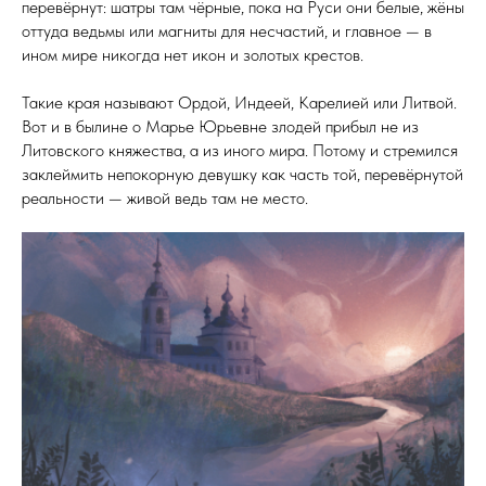
перевёрнут: шатры там чёрные, пока на Руси они белые, жёны
оттуда ведьмы или магниты для несчастий, и главное — в
ином мире никогда нет икон и золотых крестов.
Такие края называют Ордой, Индеей, Карелией или Литвой.
Вот и в былине о Марье Юрьевне злодей прибыл не из
Литовского княжества, а из иного мира. Потому и стремился
заклеймить непокорную девушку как часть той, перевёрнутой
реальности — живой ведь там не место.