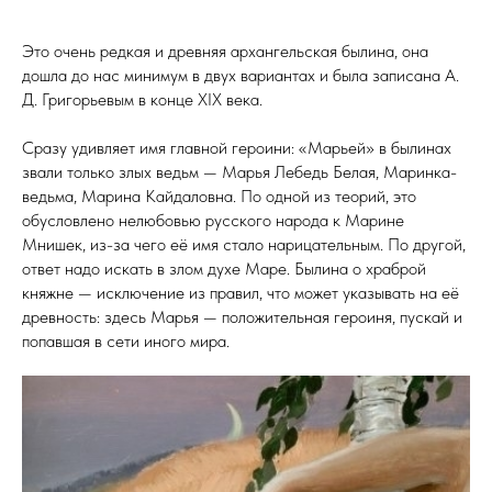
Это очень редкая и древняя архангельская былина, она
дошла до нас минимум в двух вариантах и была записана А.
Д. Григорьевым в конце XIX века.
Сразу удивляет имя главной героини: «Марьей» в былинах
звали только злых ведьм — Марья Лебедь Белая, Маринка-
ведьма, Марина Кайдаловна. По одной из теорий, это
обусловлено нелюбовью русского народа к Марине
Мнишек, из-за чего её имя стало нарицательным. По другой,
ответ надо искать в злом духе Маре. Былина о храброй
княжне — исключение из правил, что может указывать на её
древность: здесь Марья — положительная героиня, пускай и
попавшая в сети иного мира.