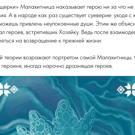
щерки» Малахитница наказывает герою ни за что не 
ия. А в народе как раз существует суеверие: уходя с 
можешь привлечь неупокоенные души. Этим же объясн
л героев, встретивших Хозяйку. Ведь после взаимоде
яться на возвращение к прежней жизни.
ой теории возражают портретом самой Малахитницы.
 героиня, иногда нарочно дразнящая героев.