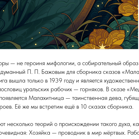
оры — не героиня мифологии, а собирательный образ
ридуманный П. П. Бажовым для сборника сказов «Мал
ига вышла только в 1939 году и является художестве
 пословиц уральских рабочих — горняков. В сказе «М
появляется Малахитница — таинственная дева, губящ
роев. Её же мы встретим ещё в 10 сказах сборника.
т несколько теорий о происхождении такого духа, к
чевидная: Хозяйка — проводник в мир мёртвых. Рабо