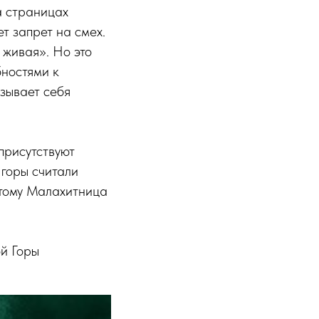
а страницах
т запрет на смех.
ь живая». Но это
бностями к
зывает себя
присутствуют
 горы считали
этому Малахитница
й Горы