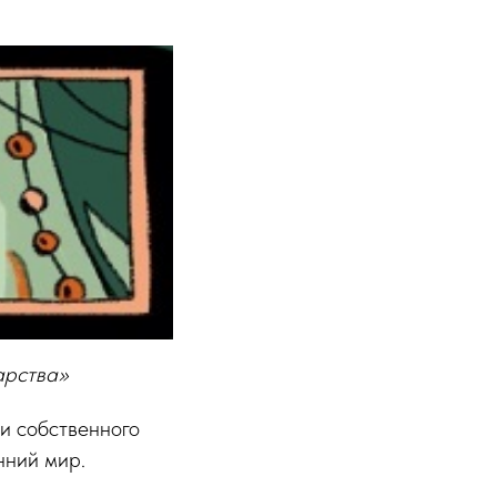
арства»
и собственного
нний мир.