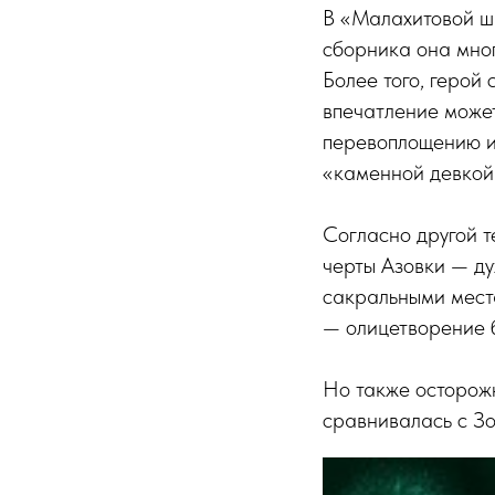
В «Малахитовой ш
сборника она мног
Более того, герой 
впечатление может
перевоплощению и
«каменной девкой
Согласно другой т
черты Азовки — ду
сакральными места
— олицетворение б
Но также осторож
сравнивалась с З