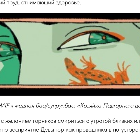
ий труд, отнимающий здоровье.
IF x медная бао/супрунбао, «Хозяйка Подгорного ц
с желанием горняков смириться с утратой близких ил
ано восприятие Девы гор как проводника в потусторо