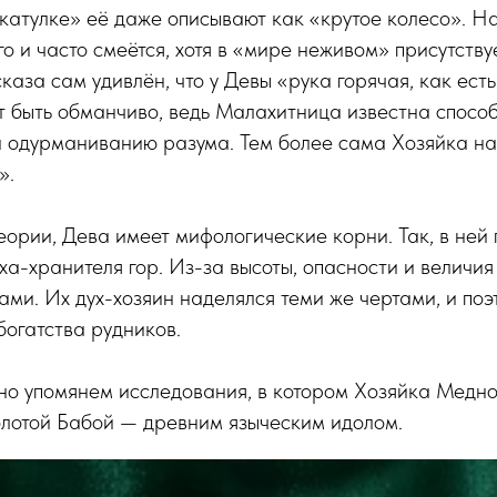
катулке» её даже описывают как «крутое колесо». Н
о и часто смеётся, хотя в «мире неживом» присутствуе
сказа сам удивлён, что у Девы «рука горячая, как ест
 быть обманчиво, ведь Малахитница известна спосо
 одурманиванию разума. Тем более сама Хозяйка на
».
еории, Дева имеет мифологические корни. Так, в ней 
ха-хранителя гор. Из-за высоты, опасности и величия
ми. Их дух-хозяин наделялся теми же чертами, и по
огатства рудников.
но упомянем исследования, в котором Хозяйка Медно
олотой Бабой — древним языческим идолом.