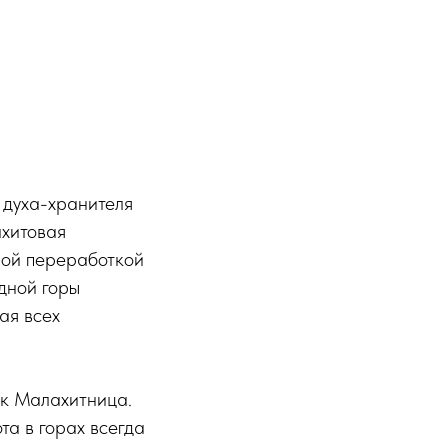
 духа-хранителя
ахитовая
нной переработкой
едной горы
ая всех
ак Малахитница.
та в горах всегда