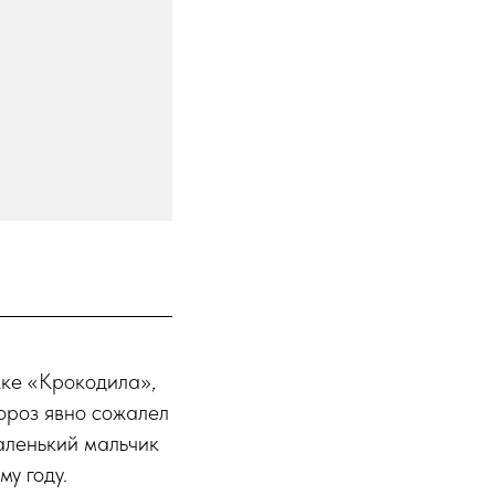
жке «Крокодила»,
ороз явно сожалел
маленький мальчик
у году.