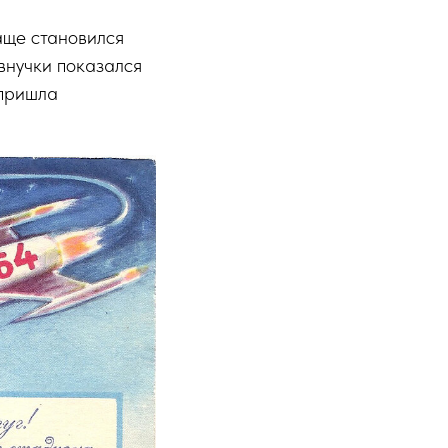
аще становился
 внучки показался
 пришла