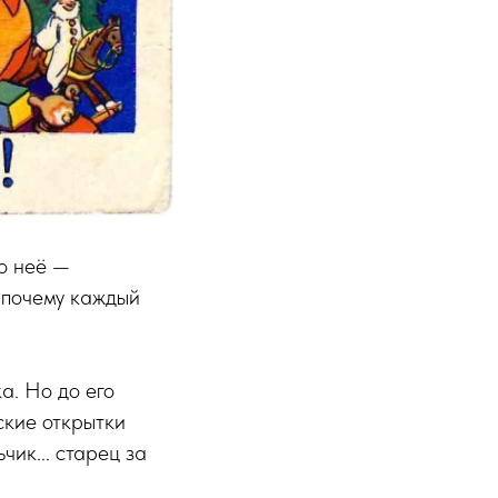
о неё —
 почему каждый
а. Но до его
ские открытки
ик... старец за