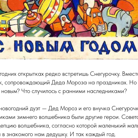
годних открытках редко встретишь Снегурочку. Вмест
к, сопровождающий Деда Мороза на праздниках. Но
 новым? Что случилось с ранними наследниками?
овогодний дуэт — Дед Мороз и его внучка Снегурочк
иками зимнего волшебника были другие герои. Совет
епцию волшебника, согласно которой маленький мальч
 в знакомого нам дедушку. И так каждый год.