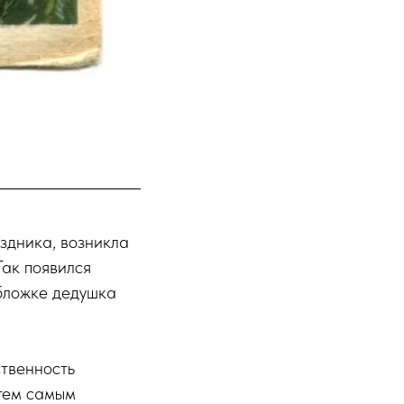
здника, возникла
Так появился
обложке дедушка
ственность
 тем самым