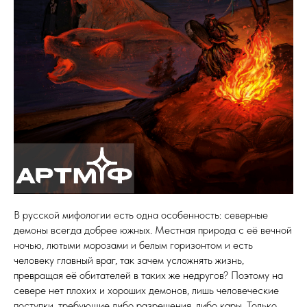
В русской мифологии есть одна особенность: северные
демоны всегда добрее южных. Местная природа с её вечной
ночью, лютыми морозами и белым горизонтом и есть
человеку главный враг, так зачем усложнять жизнь,
превращая её обитателей в таких же недругов? Поэтому на
севере нет плохих и хороших демонов, лишь человеческие
поступки, требующие либо разрешения, либо кары. Только