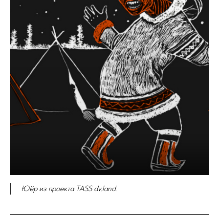
Юёр из проекта TASS dv.land.