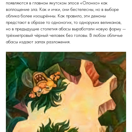
появляются в главном якутском эпосе «Олонхо» как
воплощение зла. Как и ички, они бестелесны, но в выборе
облика более изощрённы. Как правило, эти демоны
предстают в образе то одноногих, то одноруких великанов,
но в предыдущие столетия абасы выработали новую форму —
трёхметровый чёрный человек без головы. В любом обличье
абасы издают запах разложения.