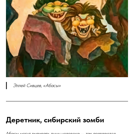
Эллей Сивцев, «Абасы»
Деретник, сибирский зомби
Абасы могут выпивать душу человека — так появляются