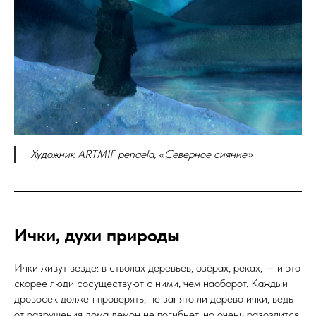
Художник ARTMIF penaela, «Северное сияние»
Ички, духи природы
Ички живут везде: в стволах деревьев, озёрах, реках, — и это
скорее люди сосуществуют с ними, чем наоборот. Каждый
дровосек должен проверять, не занято ли дерево ички, ведь
от разрушения дома демон не погибнет, но очень разозлится.