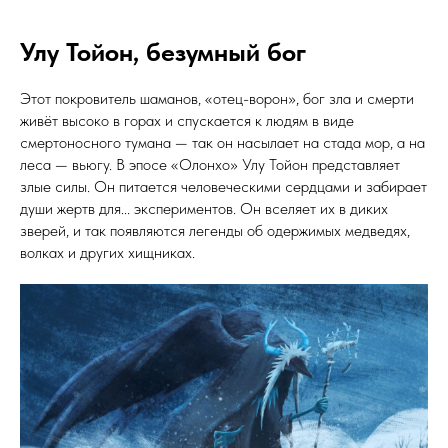
Улу Тойон, безумный бог
Этот покровитель шаманов, «отец-ворон», бог зла и смерти
живёт высоко в горах и спускается к людям в виде
смертоносного тумана — так он насылает на стада мор, а на
леса — вьюгу. В эпосе «Олонхо» Улу Тойон представляет
злые силы. Он питается человеческими сердцами и забирает
души жертв для... экспериментов. Он вселяет их в диких
зверей, и так появляются легенды об одержимых медведях,
волках и других хищниках.