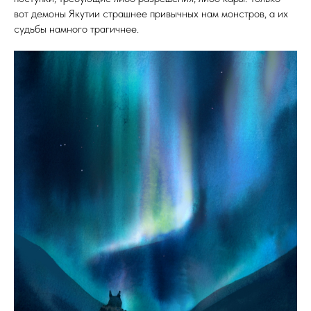
вот демоны Якутии страшнее привычных нам монстров, а их
судьбы намного трагичнее.