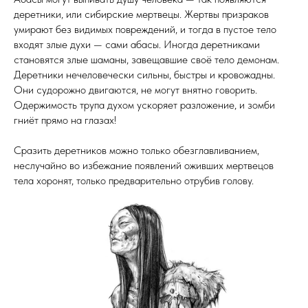
деретники, или сибирские мертвецы. Жертвы призраков
умирают без видимых повреждений, и тогда в пустое тело
входят злые духи — сами абасы. Иногда деретниками
становятся злые шаманы, завещавшие своё тело демонам.
Деретники нечеловечески сильны, быстры и кровожадны.
Они судорожно двигаются, не могут внятно говорить.
Одержимость трупа духом ускоряет разложение, и зомби
гниёт прямо на глазах!
Сразить деретников можно только обезглавливанием,
неслучайно во избежание появлений оживших мертвецов
тела хоронят, только предварительно отрубив голову.