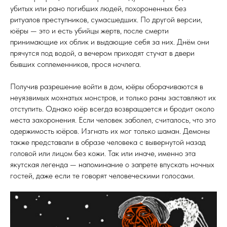
убитых или рано погибших людей, похороненных без
ритуалов преступников, сумасшедших. По другой версии,
юёры — это и есть убийцы жертв, после смерти
принимающие их облик и выдающие себя за них. Днём они
прячутся под водой, а вечером приходят стучат в двери
бывших соплеменников, прося ночлега.
Получив разрешение войти в дом, юёры оборачиваются в
неуязвимых мохнатых монстров, и только раны заставляют их
отступить. Однако юёр всегда возвращается и бродит около
места захоронения. Если человек заболел, считалось, что это
одержимость юёров. Изгнать их мог только шаман. Демоны
также представали в образе человека с вывернутой назад
головой или лицом без кожи. Так или иначе, именно эта
якутская легенда — напоминание о запрете впускать ночных
гостей, даже если те говорят человеческими голосами.