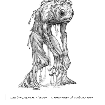
Ева Уилдерман, «Проект по интуитивной мифологии»