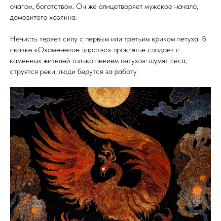
очагом, богатством. Он же олицетворяет мужское начало,
домовитого хозяина.
Нечисть теряет силу с первым или третьим криком петуха. В
сказке «Окаменелое царство» проклятье спадает с
каменных жителей только пением петухов: шумят леса,
струятся реки, люди берутся за работу.