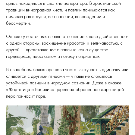
орлов находилось в спальне императора. В христианской
традиции виноградная кисть и павлин понимаются как
символы рая и души, её спасении, возрождении и
бессмертии.
Однако у восточных славян отношение к паве двойственное:
с одной стороны, восхищение красотой и величавостью, с
другой — представление о павлине как о существе
гордящемся, тщеславном и потому неприятном.
В свадебном фольклоре пава часто выступает в одиночку или
сливается с другими птицами — у павы не сложилось
устойчивой позиции в народном сознании. Даже в сказке
«Жар-птица и Василиса царевна» оброненное жар-птицей
перо приносит горе.