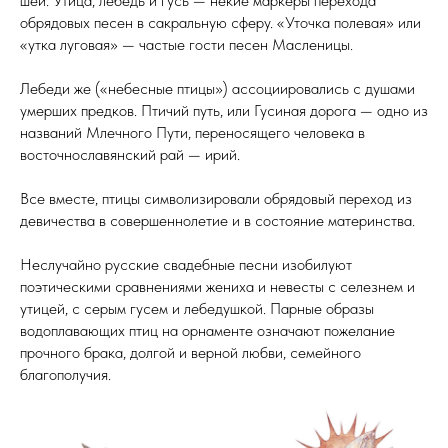
шеи. Утица, лебедь и гусь — некие маркеры перехода
обрядовых песен в сакральную сферу. «Уточка полевая» или
«утка луговая» — частые гости песен Масленицы.
Лебеди же («небесные птицы») ассоциировались с душами
умерших предков. Птичий путь, или Гусиная дорога — одно из
названий Млечного Пути, переносящего человека в
восточнославянский рай — ирий.
Все вместе, птицы символизировали обрядовый переход из
девичества в совершеннолетие и в состояние материнства.
Неслучайно русские свадебные песни изобилуют
поэтическими сравнениями жениха и невесты с селезнем и
утицей, с серым гусем и лебедушкой. Парные образы
водоплавающих птиц на орнаменте означают пожелание
прочного брака, долгой и верной любви, семейного
благополучия.