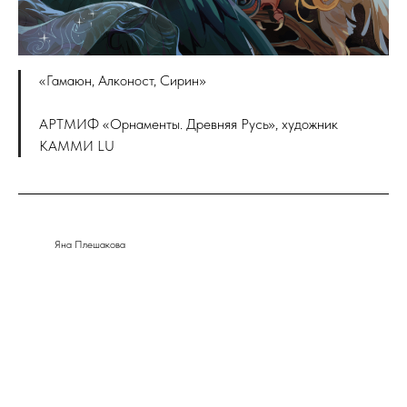
«Гамаюн, Алконост, Сирин»
АРТМИФ «Орнаменты. Древняя Русь», художник
КАММИ LU
Яна Плешакова