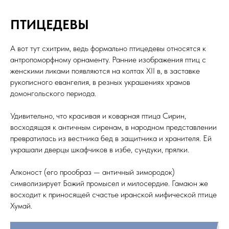
ПТИЦЕДЕВЫ
А вот тут схитрим, ведь формально птицедевы относятся к
антропоморфному орнаменту. Ранние изображения птиц с
женскими ликами появляются на колтах XII в, в заставке
рукописного евангелия, в резных украшениях храмов
домонгольского периода.
Удивительно, что красивая и коварная птица Сирин,
восходящая к античным сиренам, в народном представлении
превратилась из вестника бед в защитника и хранителя. Ей
украшали дверцы шкафчиков в избе, сундуки, прялки.
Алконост (его прообраз — античный зимородок)
символизирует Божий промысел и милосердие. Гамаюн же
восходит к приносящей счастье иранской мифической птице
Хумай.