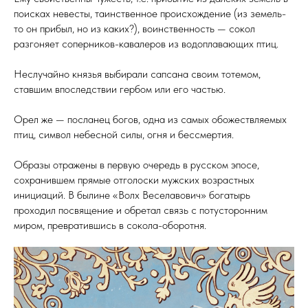
поисках невесты, таинственное происхождение (из земель-
то он прибыл, но из каких?), воинственность — сокол
разгоняет соперников-кавалеров из водоплавающих птиц.
Неслучайно князья выбирали сапсана своим тотемом,
ставшим впоследствии гербом или его частью.
Орел же — посланец богов, одна из самых обожествляемых
птиц, символ небесной силы, огня и бессмертия.
Образы отражены в первую очередь в русском эпосе,
сохранившем прямые отголоски мужских возрастных
инициаций. В былине «Волх Веселавович» богатырь
проходил посвящение и обретал связь с потусторонним
миром, превратившись в сокола-оборотня.